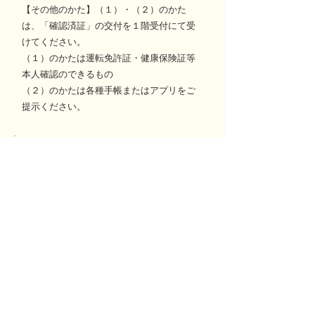
【その他のかた】（１）・（２）のかた
は、「確認済証」の交付を１階受付にて受
けてください。
（１）のかたは運転免許証・健康保険証等
本人確認のできるもの
（２）のかたは各種手帳またはアプリをご
提示ください。
使用料
カラオケセット １曲１００円
利用規約
次のような場合は、使用を認めません。
・公の秩序や善良な風俗を乱す恐れがあるとき