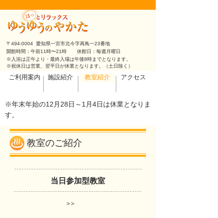
〒494-0004 愛知県一宮市北今字再鳥一23番地
開館時間：午前11時〜21時
休館日：毎週月曜日
※入浴は正午より・最終入場は午後8時までとなります。
※祝休日は営業、翌平日が休業となります。（土日除く）
ご利用案内
施設紹介
教室紹介
アクセス
※年末年始の12月28日～1月4日は休業となりま
す。
教室のご紹介
当日参加型教室
>>