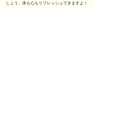
しょう。体も心もリフレッシュできますよ！
料金/定員
受講料 600円/各回(1回分)
定 員 先着 16名（満員になり次第締
め切ります）
日程/時間
2026年度
【7月】
火曜日 7/7 7/14 7/28
​
土曜日 7/4 7/11
7/18 7/25
【8月】
火曜日 8/4 8/18
8/25